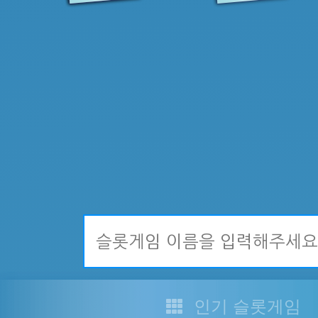
인기 슬롯게임