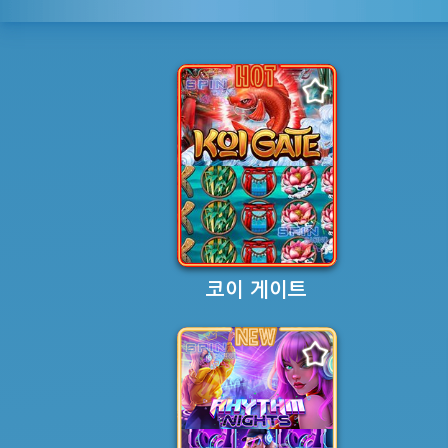
코이 게이트