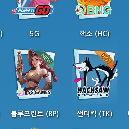
)
5G
핵소 (HC)
블루프린트 (BP)
썬더킥 (TK)