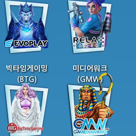
빅타임게이밍
미디어워크
(BTG)
(GMW)