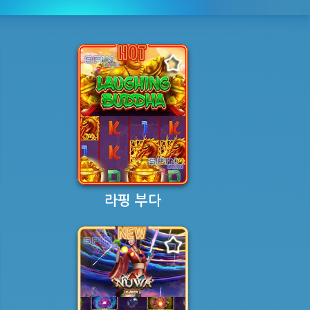
라핑 부다