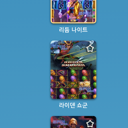
리듬 나이트
라이덴 쇼군