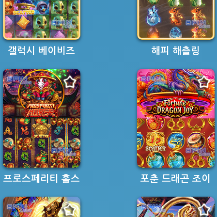
갤럭시 베이비즈
해피 해츨링
프로스페리티 홀스
포춘 드래곤 조이