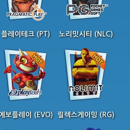
플레이테크 (PT)
노리밋시티 (NLC)
에보플레이 (EVO)
릴렉스게이밍 (RG)