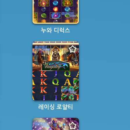
누와 디럭스
레이싱 로얄티