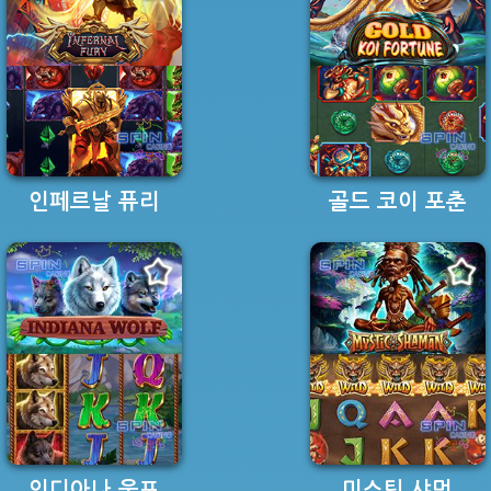
인페르날 퓨리
골드 코이 포춘
인디아나 울프
미스틱 샤먼