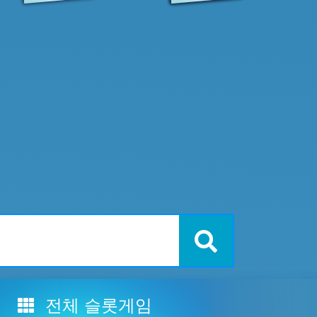
전체 슬롯게임