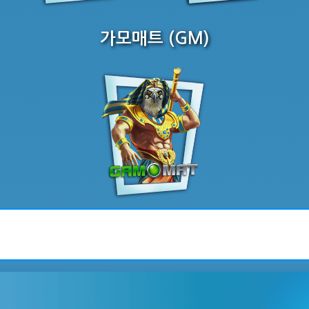
가모매트 (GM)