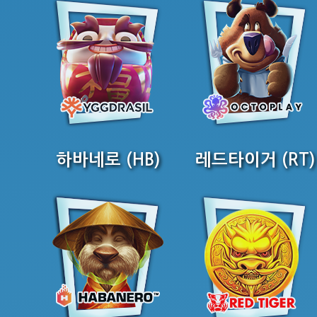
하바네로 (HB)
레드타이거 (RT)