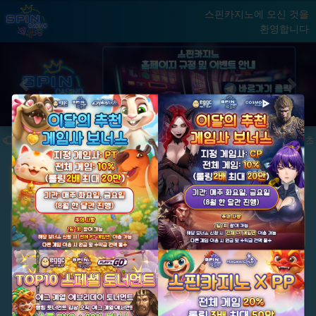
스핀카지노에 오신 것을
환영합니다
홈
게임
빅윈 클럽
닫기
Previous
Next
★ 국내 최