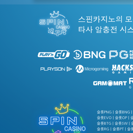
슬롯PNG | 슬롯BNG | 
슬롯EVO | 슬롯OP | 슬
슬롯BTG | 슬롯SW | 
슬롯RG | 슬롯PT | 슬롯