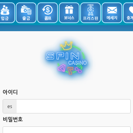
아이디
es
비밀번호